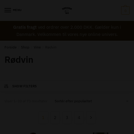
Skip
Skip
to
to
MENU
0
navigation
content
Gratis fragt
ved ordrer over 2.000 DKK. Gælder kun i
Danmark. Velkommen til vores nye online univers.
Forside
/
Shop
/
Vine
/
Rødvin
Rødvin
SHOW FILTERS
Sorted
Viser 1–20 af 73 resultater
by
popularity
1
2
3
4