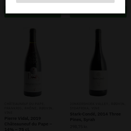
199,75
kr.
Tilføj til kurv
Tilføj til kurv
,
,
,
CHÂTEAUNEUF DU PAPE
JONKERSHOEK VALLEY
RØDVIN
,
,
,
,
FRANKRIG
RHÔNE
RØDVIN
SYDAFRIKA
VINE
VINE
Stark-Condé, 2014 Three
Pierre Vidal, 2019
Pines, Syrah
Châteauneuf du Pape –
298,75
kr.
14% – 75 cl.