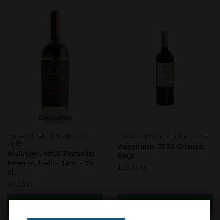
Out of stock
,
,
,
,
,
,
CALIFORNIEN
RØDVIN
USA
RIOJA
RØDVIN
SPANIEN
VINE
VINE
Valserrano, 2013 Crianza,
Wollridge, 2018 Zinfandel
Rioja
Reserve, Lodi – 14% – 75
129,75
kr.
cl.
99,75
kr.
Læs mere
Tilføj til kurv