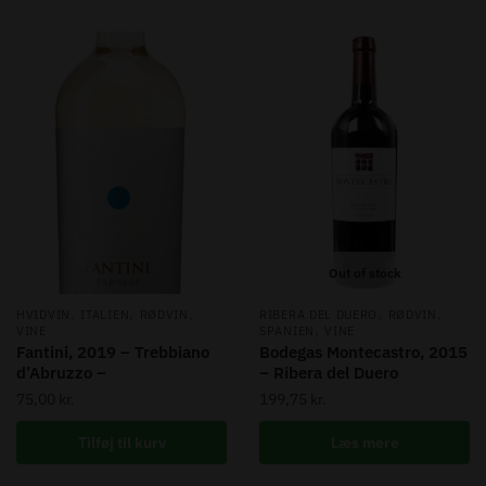
Out of stock
,
,
,
,
,
HVIDVIN
ITALIEN
RØDVIN
RIBERA DEL DUERO
RØDVIN
,
VINE
SPANIEN
VINE
Fantini, 2019 – Trebbiano
Bodegas Montecastro, 2015
d’Abruzzo –
– Ribera del Duero
75,00
kr.
199,75
kr.
Tilføj til kurv
Læs mere