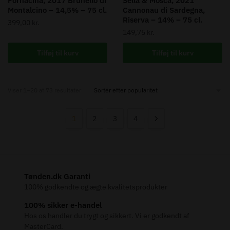
Fornacina, 2017 Brunello di
Sella & Mosca, 2021
Montalcino – 14,5% – 75 cl.
Cannonau di Sardegna,
Riserva – 14% – 75 cl.
399,00
kr.
149,75
kr.
Tilføj til kurv
Tilføj til kurv
Sorted
Viser 1–20 af 73 resultater
by
popularity
1
2
3
4
Tønden.dk Garanti
100% godkendte og ægte kvalitetsprodukter
100% sikker e-handel
Hos os handler du trygt og sikkert. Vi er godkendt af
MasterCard.