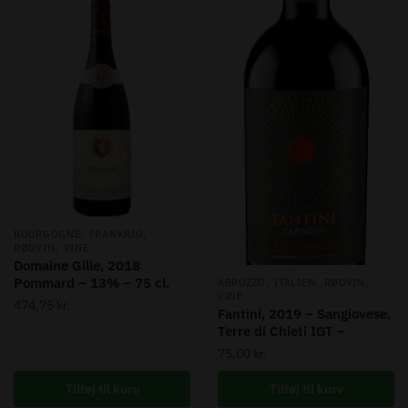
,
,
BOURGOGNE
FRANKRIG
,
RØDVIN
VINE
Domaine Gille, 2018
,
,
,
Pommard – 13% – 75 cl.
ABRUZZO
ITALIEN
RØDVIN
VINE
474,75
kr.
Fantini, 2019 – Sangiovese,
Terre di Chieti IGT –
75,00
kr.
Tilføj til kurv
Tilføj til kurv