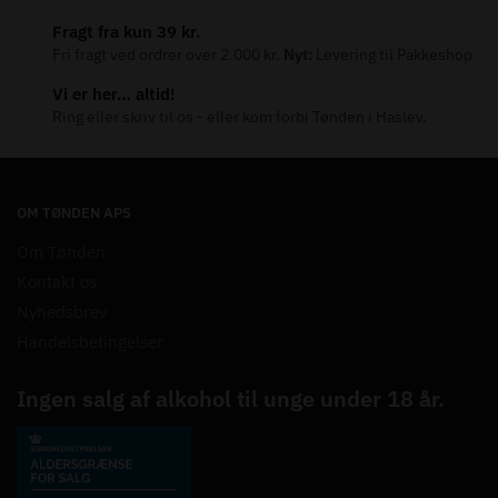
Fragt fra kun 39 kr.
Fri fragt ved ordrer over 2.000 kr.
Nyt:
Levering til Pakkeshop
Vi er her… altid!
Ring eller skriv til os - eller kom forbi Tønden i Haslev.
OM TØNDEN APS
Om Tønden
Kontakt os
Nyhedsbrev
Handelsbetingelser
Ingen salg af alkohol til unge under 18 år.