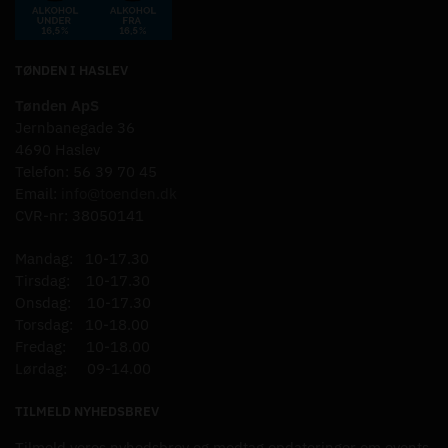
TØNDEN I HASLEV
Tønden ApS
Jernbanegade 36
4690 Haslev
Telefon: 56 39 70 45
Email:
info@toenden.dk
CVR-nr: 38050141
Mandag: 10-17.30
Tirsdag: 10-17.30
Onsdag: 10-17.30
Torsdag: 10-18.00
Fredag: 10-18.00
Lørdag: 09-14.00
TILMELD NYHEDSBREV
Tilmeld vores nyhedsbrev og modtag opdateringer om events