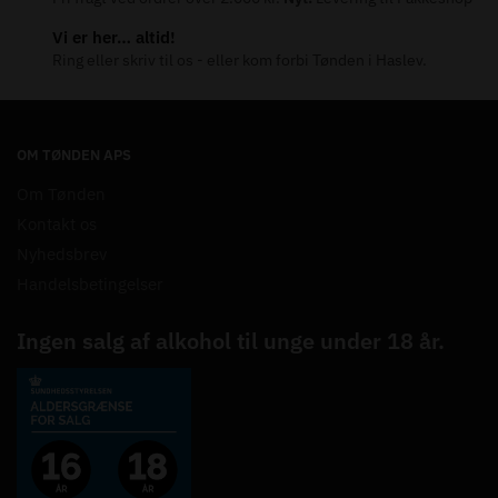
Vi er her… altid!
Ring eller skriv til os - eller kom forbi Tønden i Haslev.
OM TØNDEN APS
Om Tønden
Kontakt os
Nyhedsbrev
Handelsbetingelser
Ingen salg af alkohol til unge under 18 år.