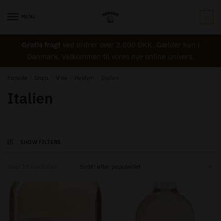
Skip
Skip
to
to
MENU
0
navigation
content
Gratis fragt
ved ordrer over 2.000 DKK. Gælder kun i
Danmark. Velkommen til vores nye online univers.
Forside
/
Shop
/
Vine
/
Hvidvin
/
Italien
Italien
SHOW FILTERS
Sorted
Viser 10 resultater
by
popularity