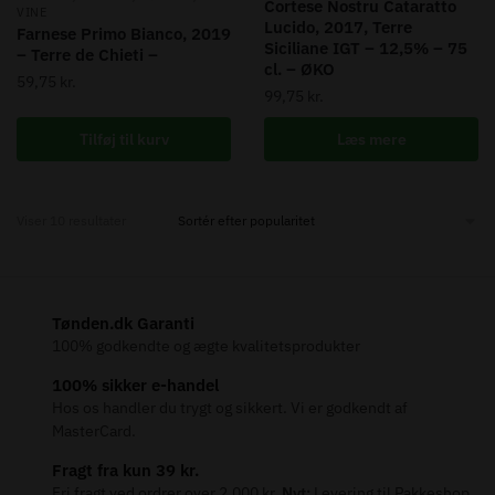
Cortese Nostru Cataratto
VINE
Lucido, 2017, Terre
Farnese Primo Bianco, 2019
Siciliane IGT – 12,5% – 75
– Terre de Chieti –
cl. – ØKO
59,75
kr.
99,75
kr.
Tilføj til kurv
Læs mere
Sorted
Viser 10 resultater
by
popularity
Tønden.dk Garanti
100% godkendte og ægte kvalitetsprodukter
100% sikker e-handel
Hos os handler du trygt og sikkert. Vi er godkendt af
MasterCard.
Fragt fra kun 39 kr.
Fri fragt ved ordrer over 2.000 kr.
Nyt:
Levering til Pakkeshop