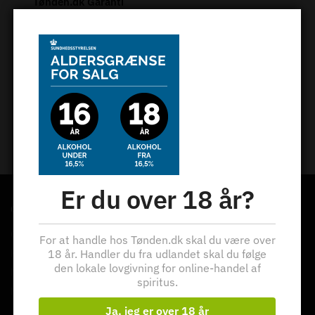
Tønden.dk Garanti
100% godkendte og ægte kvalitetsprodukter
100% sikker e-handel
Hos os handler du trygt og sikkert. Vi er godkendt af
MasterCard.
Fragt fra kun 39 kr.
Fri fragt ved ordrer over 2.000 kr.
Nyt:
Levering til Pakkeshop
Vi er her… altid!
Ring eller skriv til os - eller kom forbi Tønden i Haslev.
Er du over 18 år?
OM TØNDEN APS
Om Tønden
For at handle hos Tønden.dk skal du være over
Kontakt os
18 år. Handler du fra udlandet skal du følge
den lokale lovgivning for online-handel af
Nyhedsbrev
spiritus.
Handelsbetingelser
Ja, jeg er over 18 år