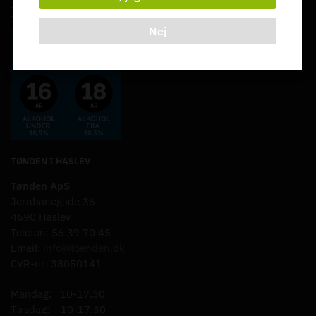
Ingen salg af alkohol til unge under 18 år.
Nej
TØNDEN I HASLEV
Tønden ApS
Jernbanegade 36
4690 Haslev
Telefon: 56 39 70 45
Email:
info@toenden.dk
CVR-nr: 38050141
Mandag: 10-17.30
Tirsdag: 10-17.30