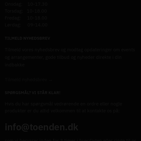
Onsdag: 10-17.30
Torsdag: 10-18.00
Fredag: 10-18.00
Lørdag: 09-14.00
TILMELD NYHEDSBREV
Tilmeld vores nyhedsbrev og modtag opdateringer om events
og arrangementer, gode tilbud og nyheder direkte i din
indbakke
Tilmeld nyhedsbrev →
SPØRGSMÅL? VI STÅR KLAR!
Hvis du har spørgsmål vedrørende en ordre eller nogle
produkter er du altid velkommen til at kontakte os på:
info@toenden.dk
som vi besvarer inden for 3 timer i hverdagen eller ringe til os