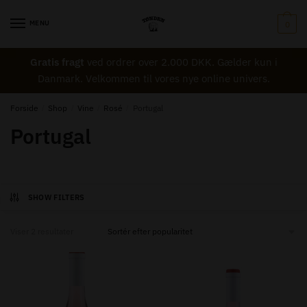
Skip
Skip
to
to
MENU
0
navigation
content
Gratis fragt
ved ordrer over 2.000 DKK. Gælder kun i
Danmark. Velkommen til vores nye online univers.
Forside
/
Shop
/
Vine
/
Rosé
/
Portugal
Portugal
SHOW FILTERS
Sorted
Viser 2 resultater
by
popularity