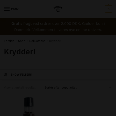
Skip
Skip
to
to
MENU
0
navigation
content
Gratis fragt
ved ordrer over 2.000 DKK. Gælder kun i
Danmark. Velkommen til vores nye online univers.
Forside
/
Shop
/
Delikatesse
/
Krydderi
Krydderi
SHOW FILTERS
Viser et enkelt resultat