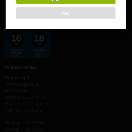
Ingen salg af alkohol til unge under 18 år.
Nej
TØNDEN I HASLEV
Tønden ApS
Jernbanegade 36
4690 Haslev
Telefon: 56 39 70 45
Email:
info@toenden.dk
CVR-nr: 38050141
Mandag: 10-17.30
Tirsdag: 10-17.30