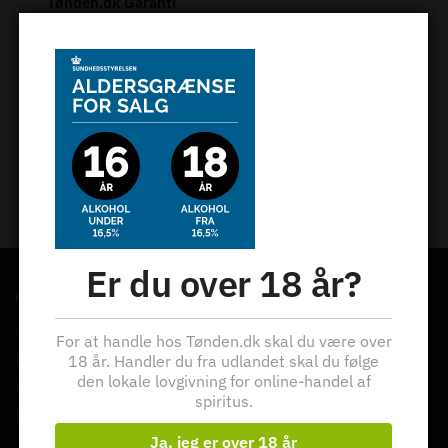
Tønden.dk Garanti
100% godkendte og ægte kvalitetsprodukter
100% sikker e-handel
Hos os handler du trygt og sikkert. Vi er godkendt af
MasterCard.
Fragt fra kun 39 kr.
Fri fragt ved ordrer over 2.000 kr.
Nyt:
Levering til Pakkeshop
Vi er her… altid!
Ring eller skriv til os - eller kom forbi Tønden i Haslev.
Er du over 18 år?
OM TØNDEN APS
Om Tønden
For at handle hos Tønden.dk skal du være over
Kontakt os
18 år. Handler du fra udlandet skal du følge
den lokale lovgivning for online-handel af
Nyhedsbrev
spiritus.
Handelsbetingelser
Ja, jeg er over 18 år