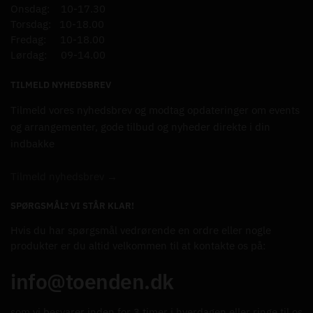
Onsdag: 10-17.30
Torsdag: 10-18.00
Fredag: 10-18.00
Lørdag: 09-14.00
TILMELD NYHEDSBREV
Tilmeld vores nyhedsbrev og modtag opdateringer om events
og arrangementer, gode tilbud og nyheder direkte i din
indbakke
Tilmeld nyhedsbrev →
SPØRGSMÅL? VI STÅR KLAR!
Hvis du har spørgsmål vedrørende en ordre eller nogle
produkter er du altid velkommen til at kontakte os på:
info@toenden.dk
som vi besvarer inden for 3 timer i hverdagen eller ringe til os