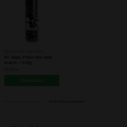
,
DELIKATESSE
KRYDDERI
Hr. Skov, Peber mix med
kværn – 110g
79,00
kr.
Tilføj til kurv
Viser et enkelt resultat