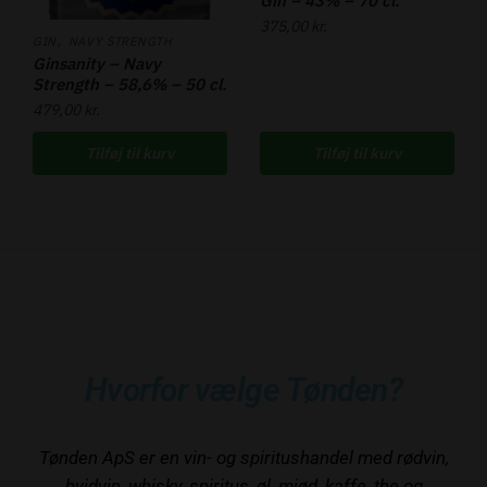
Gin – 43% – 70 cl.
375,00
kr.
,
GIN
NAVY STRENGTH
Ginsanity – Navy
Strength – 58,6% – 50 cl.
479,00
kr.
Tilføj til kurv
Tilføj til kurv
Hvorfor vælge Tønden?
Tønden ApS er en vin- og spiritushandel med rødvin,
hvidvin, whisky, spiritus, øl, mjød, kaffe, the og