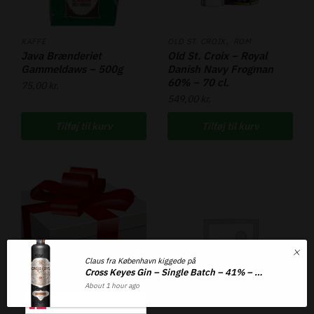
,
KAFFE
OLD ST. CROIX
ROM
Java Brænderiet
Old St. Croix – Royal
Gammeldaws – 500g
Danish Navy Frogman
60% – 70 cl.
75,00
kr.
549,00
kr.
Tilføj til kurv
Tilføj til kurv
Claus fra København kiggede på
Cross Keyes Gin – Single Batch – 41% – 70 cl.
About 1 hour ago
Danish