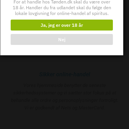
For at handle hos Tønden.dk skal du være over
18 år. Handler du fra udlandet skal du følge den
Få hjælp og rådgivning
lokale lovgivning for online-handel af spiritus.
Vi sætter stor vægt på at alle vores kunder får en
Ja, jeg er over 18 år
fantastisk oplevelse, om du kommer forbi Tønden i
Haslev eller handler online, kan du altid få fat på os.
Nej
Sikker online-handel
Vores hjemmeside benytter de seneste
sikkerhedssystemer og vi sætter stor fokus på at
behandle alle ordre og personoplysninger fortroligt.
Vi er godkendt af Nets og MasterCard.