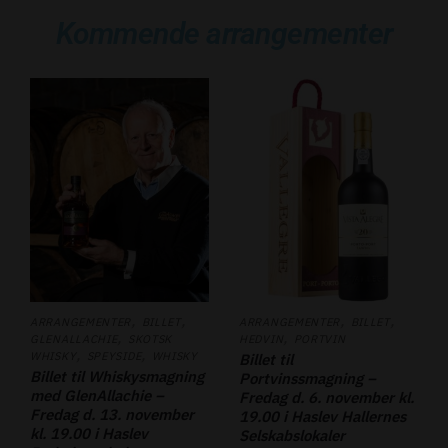
Kommende arrangementer
,
,
,
,
ARRANGEMENTER
BILLET
ARRANGEMENTER
BILLET
,
,
GLENALLACHIE
SKOTSK
HEDVIN
PORTVIN
,
,
WHISKY
SPEYSIDE
WHISKY
Billet til
Billet til Whiskysmagning
Portvinssmagning –
med GlenAllachie –
Fredag d. 6. november kl.
Fredag d. 13. november
19.00 i Haslev Hallernes
kl. 19.00 i Haslev
Selskabslokaler