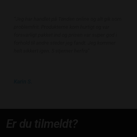
“Jeg har handlet på Tønden online og alt gik som
problemfrit. Produkterne kom hurtigt og var
forsvarligt pakket ind og prisen var super god i
forhold til andre steder jeg fandt. Jeg kommer
helt sikkert igen. 5 stjerner herfra”
Karin S.
Er du tilmeldt?