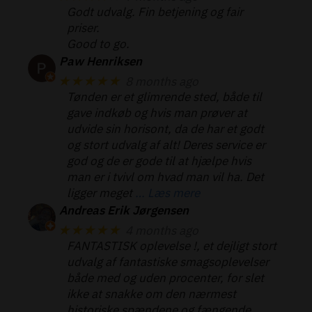
Godt udvalg. Fin betjening og fair
priser.
Good to go.
Paw Henriksen
★★★★★
8 months ago
Tønden er et glimrende sted, både til
gave indkøb og hvis man prøver at
udvide sin horisont, da de har et godt
og stort udvalg af alt! Deres service er
god og de er gode til at hjælpe hvis
man er i tvivl om hvad man vil ha. Det
ligger meget
… Læs mere
Andreas Erik Jørgensen
★★★★★
4 months ago
FANTASTISK oplevelse !, et dejligt stort
udvalg af fantastiske smagsoplevelser
både med og uden procenter, for slet
ikke at snakke om den nærmest
historiske spændene og fængende