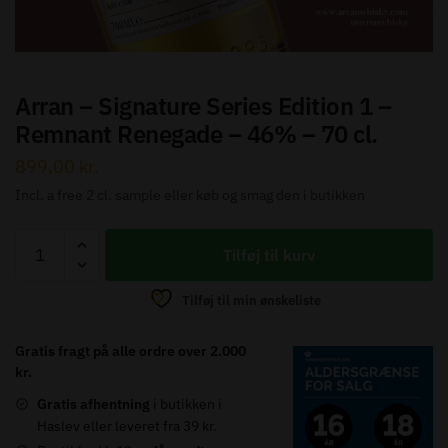
Send besked
Arran – Signature Series Edition 1 –
Remnant Renegade – 46% – 70 cl.
899,00
kr.
Incl. a free 2 cl. sample eller køb og smag den i butikken
Arran
Tilføj til kurv
-
Signature
Tilføj til min ønskeliste
Series
Edition
Gratis fragt på alle ordre over 2.000
1
kr.
-
Gratis afhentning
i butikken i
Remnant
Haslev eller leveret fra 39 kr.
Renegade