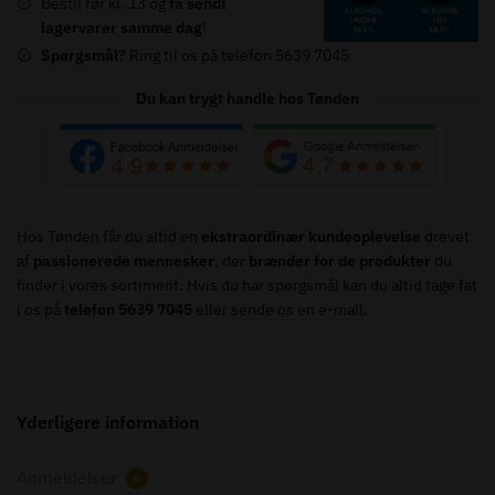
Bestil før kl. 13 og
få sendt
-
lagervarer samme dag
!
46%
Spørgsmål?
Ring til os på telefon 5639 7045
-
70
Du kan trygt handle hos Tønden
cl.
antal
Hos Tønden får du altid en
ekstraordinær kundeoplevelse
drevet
af
passionerede mennesker
, der
brænder for de produkter
du
finder i vores sortiment. Hvis du har spørgsmål kan du altid tage fat
i os på
telefon 5639 7045
eller
sende os en e-mail
.
Yderligere information
Anmeldelser
0