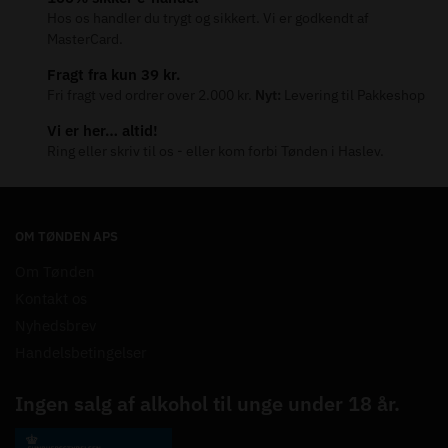
Hos os handler du trygt og sikkert. Vi er godkendt af
MasterCard.
Fragt fra kun 39 kr.
Fri fragt ved ordrer over 2.000 kr.
Nyt:
Levering til Pakkeshop
Vi er her… altid!
Ring eller skriv til os - eller kom forbi Tønden i Haslev.
OM TØNDEN APS
Om Tønden
Kontakt os
Nyhedsbrev
Handelsbetingelser
Ingen salg af alkohol til unge under 18 år.