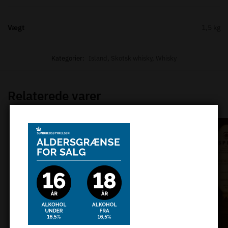
Vægt
1,5 kg
Kategorier:
Island
,
Skotsk whisky
,
Whisky
Relaterede varer