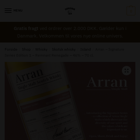
Skip
Skip
to
to
MENU
0
Navn
*
navigation
content
Gratis fragt
ved ordrer over 2.000 DKK. Gælder kun i
Danmark. Velkommen til vores nye online univers.
Email
*
Forside
/
Shop
/
Whisky
/
Skotsk whisky
/
Island
/
Arran – Signature
Series Edition 1 – Remnant Renegade – 46% – 70 cl.
Besked til Tønden
*
🔍