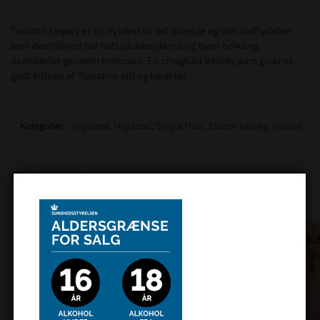
Tomatin Legacy er en hyldest til det arbejde og den indflydelse
som destilleriet har haft på arbejderne og byen omkring
destilleriet gennem historien. En smagfuld whisky som giver et
godt billede af Tomatins stil og karakter.
Kategorier:
Highland
,
Highland
,
Single Malt
,
Skotsk whisky
,
Whisky
Relaterede varer