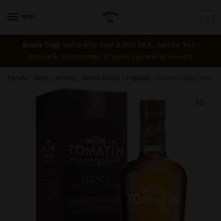
Skip
Skip
to
to
MENU
Navn
*
0
navigation
content
Gratis fragt
ved ordrer over 2.000 DKK. Gælder kun i
Danmark. Velkommen til vores nye online univers.
Email
*
Forside
/
Shop
/
Whisky
/
Skotsk whisky
/
Highland
/
Tomatin Legacy 43%
🔍
Besked til Tønden
*