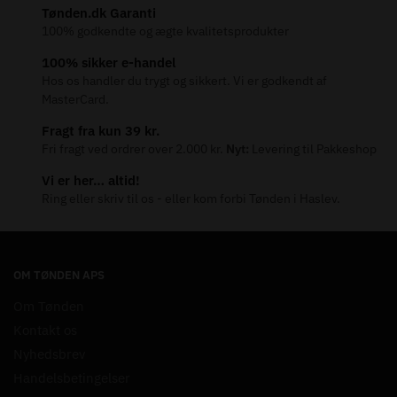
Tønden.dk Garanti
100% godkendte og ægte kvalitetsprodukter
100% sikker e-handel
Hos os handler du trygt og sikkert. Vi er godkendt af
MasterCard.
Fragt fra kun 39 kr.
Fri fragt ved ordrer over 2.000 kr.
Nyt:
Levering til Pakkeshop
Vi er her… altid!
Ring eller skriv til os - eller kom forbi Tønden i Haslev.
OM TØNDEN APS
Om Tønden
Kontakt os
Nyhedsbrev
Handelsbetingelser