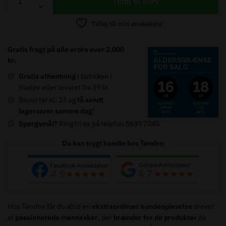
Tilføj til kurv
Park
18
Tilføj til min ønskeliste
years
-
Gratis fragt på alle ordre over 2.000
43%
kr.
antal
Gratis afhentning
i butikken i
Haslev eller leveret fra 39 kr.
Bestil før kl. 13 og
få sendt
lagervarer samme dag
!
Spørgsmål?
Ring til os på telefon 5639 7045
Du kan trygt handle hos Tønden
Hos Tønden får du altid en
ekstraordinær kundeoplevelse
drevet
af
passionerede mennesker
, der
brænder for de produkter
du