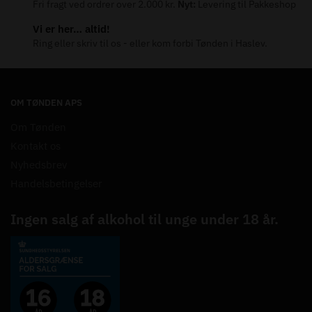
Fri fragt ved ordrer over 2.000 kr.
Nyt:
Levering til Pakkeshop
Vi er her… altid!
Ring eller skriv til os - eller kom forbi Tønden i Haslev.
OM TØNDEN APS
Om Tønden
Kontakt os
Nyhedsbrev
Handelsbetingelser
Ingen salg af alkohol til unge under 18 år.