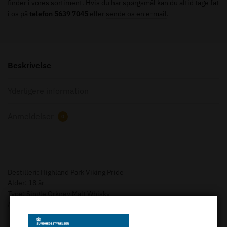
finder i vores sortiment. Hvis du har spørgsmål kan du altid tage fat
i os på
telefon 5639 7045
eller
sende os en e-mail
.
Beskrivelse
Yderligere information
Anmeldelser
0
Destilleri: Highland Park Viking Pride
Alder: 18 år
Type: Single Orkney Malt Whisky
Alc. styrke: 43 %