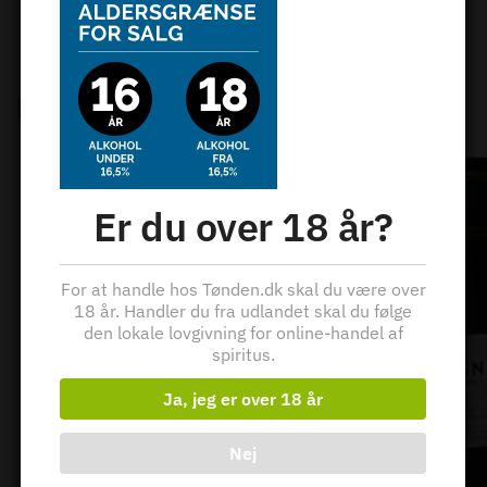
Kategorier:
Island
,
Single Malt
,
Skotsk whisky
,
Whisky
Relaterede varer
Er du over 18 år?
For at handle hos Tønden.dk skal du være over
18 år. Handler du fra udlandet skal du følge
den lokale lovgivning for online-handel af
spiritus.
Ja, jeg er over 18 år
Nej