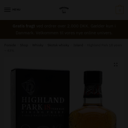
Skip
Skip
to
to
MENU
0
Navn
*
navigation
content
Gratis fragt
ved ordrer over 2.000 DKK. Gælder kun i
Danmark. Velkommen til vores nye online univers.
Email
*
Forside
/
Shop
/
Whisky
/
Skotsk whisky
/
Island
/
Highland Park 18 years
– 43%
🔍
Besked til Tønden
*