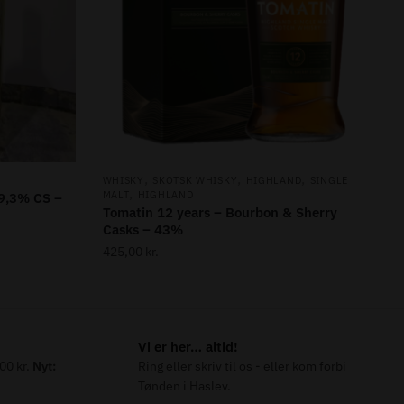
,
,
,
WHISKY
SKOTSK WHISKY
HIGHLAND
SINGLE
,
MALT
HIGHLAND
9,3% CS –
Tomatin 12 years – Bourbon & Sherry
Casks – 43%
425,00
kr.
Vi er her… altid!
000 kr.
Nyt:
Ring eller skriv til os - eller kom forbi
Tønden i Haslev.