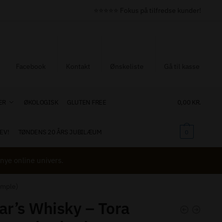
⭐⭐⭐⭐⭐ Fokus på tilfredse kunder!
Facebook
Kontakt
Ønskeliste
Gå til kasse
ER
ØKOLOGISK
GLUTEN FREE
0,00
KR.
EV!
TØNDENS 20 ÅRS JUBILÆUM
0
nye online univers.
ample)
ar’s Whisky – Tora