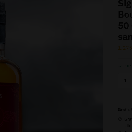
Sig
Bo
50 
sa
besked
1.27
Kun 
Einar'
Whisk
-
Tora
Sigmun
Gratis 
-
Gra
Bourb
elle
Cask