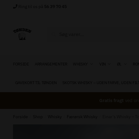
Skip
Skip
Ring til os på
56 39 70 45
to
to
navigation
content
Søg
Søg
Navn
*
efter:
FORSIDE
ARRANGEMENTER
WHISKY
VIN
ØL
RO
Email
*
GAVEKORT TIL TØNDEN
SKOTSK WHISKY – UDEN FARVE, UDEN FIL
Besked t
Gratis fragt
ved or
Forside
Shop
Whisky
Færørsk Whisky
Einar’s Whisky – T
/
/
/
/