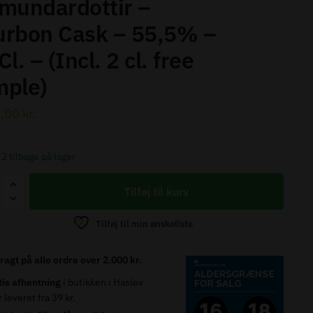
mundardottir –
urbon Cask – 55,5% –
Cl. – (Incl. 2 cl. free
mple)
5,00
kr.
2 tilbage på lager
s
Tilføj til kurv
y
Tilføj til min ønskeliste
dardottir
fragt på alle ordre over 2.000 kr.
tis afhentning
i butikken i Haslev
on
r leveret fra 39 kr.