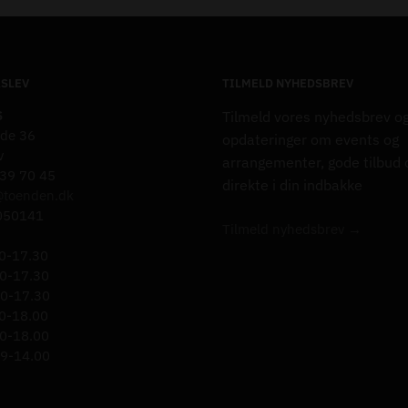
ASLEV
TILMELD NYHEDSBREV
S
Tilmeld vores nyhedsbrev o
de 36
opdateringer om events og
v
arrangementer, gode tilbud
 39 70 45
direkte i din indbakke
@toenden.dk
050141
Tilmeld nyhedsbrev →
0-17.30
0-17.30
0-17.30
0-18.00
0-18.00
9-14.00