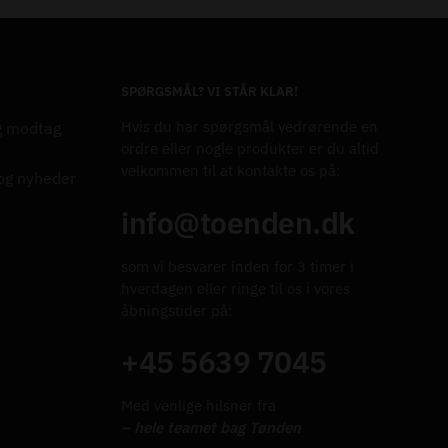
SPØRGSMÅL? VI STÅR KLAR!
Hvis du har spørgsmål vedrørende en
g modtag
ordre eller nogle produkter er du altid
velkommen til at kontakte os på:
 og nyheder
info@toenden.dk
som vi besvarer inden for 3 timer i
hverdagen eller ringe til os i vores
åbningstider på:
+45 5639 7045
Med venlige hilsner fra
– hele teamet bag Tønden