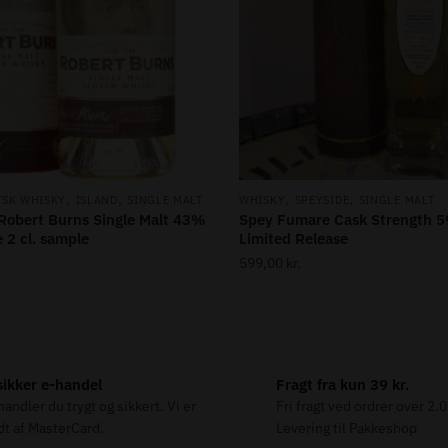
,
,
,
,
TSK WHISKY
ISLAND
SINGLE MALT
WHISKY
SPEYSIDE
SINGLE MALT
 Robert Burns Single Malt 43%
Spey Fumare Cask Strength 5
e 2 cl. sample
Limited Release
599,00
kr.
ikker e-handel
Fragt fra kun 39 kr.
andler du trygt og sikkert. Vi er
Fri fragt ved ordrer over 2.
t af MasterCard.
Levering til Pakkeshop