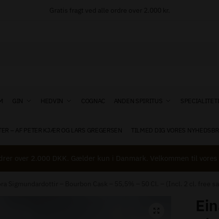
Gratis fragt ved alle ordre over 2.000 kr.
M
GIN
HEDVIN
COGNAC
ANDEN SPIRITUS
SPECIALITET
TER – AF PETER KJÆR OG LARS GREGERSEN
TILMED DIG VORES NYHEDSBR
il Tønden
*
drer over 2.000 DKK. Gælder kun i Danmark. Velkommen til vores 
ora Sigmundardottir – Bourbon Cask – 55,5% – 50 Cl. – (Incl. 2 cl. free s
Ein
🔍