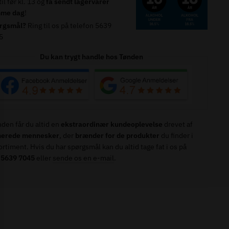
il før kl. 13 og
få sendt lagervarer
me dag
!
%
rgsmål?
Ring til os på telefon 5639
5
Du kan trygt handle hos Tønden
den får du altid en
ekstraordinær kundeoplevelse
drevet af
e)
nerede mennesker
, der
brænder for de produkter
du finder i
ortiment. Hvis du har spørgsmål kan du altid tage fat i os på
n 5639 7045
eller
sende os en e-mail
.