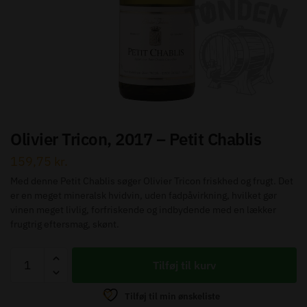
Send besked
Olivier Tricon, 2017 – Petit Chablis
159,75
kr.
Med denne Petit Chablis søger Olivier Tricon friskhed og frugt. Det
er en meget mineralsk hvidvin, uden fadpåvirkning, hvilket gør
vinen meget livlig, forfriskende og indbydende med en lækker
frugtrig eftersmag, skønt.
Olivier
Tilføj til kurv
Tricon,
2017
Tilføj til min ønskeliste
-