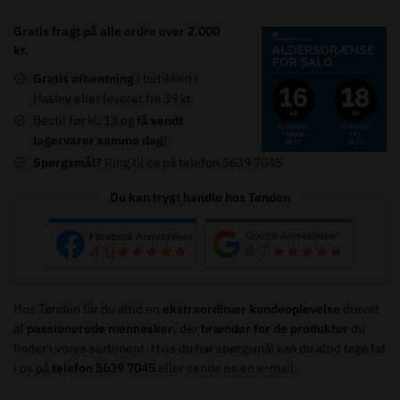
Petit
Gratis fragt på alle ordre over 2.000
Chablis
kr.
antal
Gratis afhentning
i butikken i
Haslev eller leveret fra 39 kr.
Bestil før kl. 13 og
få sendt
lagervarer samme dag
!
Spørgsmål?
Ring til os på telefon 5639 7045
Du kan trygt handle hos Tønden
Hos Tønden får du altid en
ekstraordinær kundeoplevelse
drevet
af
passionerede mennesker
, der
brænder for de produkter
du
finder i vores sortiment. Hvis du har spørgsmål kan du altid tage fat
i os på
telefon 5639 7045
eller
sende os en e-mail
.