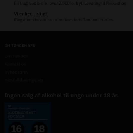
Fri fragt ved ordrer over 2.000 kr.
Nyt:
Levering til Pakkeshop
Vi er her… altid!
Ring eller skriv til os - eller kom forbi Tønden i Haslev.
OM TØNDEN APS
Om Tønden
Kontakt os
Nyhedsbrev
Handelsbetingelser
Ingen salg af alkohol til unge under 18 år.