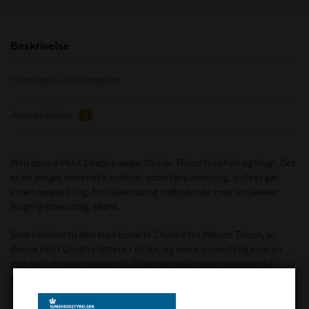
Beskrivelse
Yderligere information
Anmeldelser
0
Med denne Petit Chablis søger Olivier Tricon friskhed og frugt. Det
er en meget mineralsk hvidvin, uden fadpåvirkning, hvilket gør
vinen meget livlig, forfriskende og indbydende med en lækker
frugtrig eftersmag, skønt.
Som lillebror til den traditionelle Chablis fra Maison Tricon, er
denne Petit Chablis lettere i stilen, og mere anvendelig som en
god og forfriskende aperitif. Vinen er også meget velegnet til
grillet eller stegt fisk eller skaldyr.