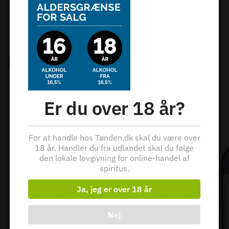
Kategori:
Vine
Tags:
Chablis
,
Frankrig
,
Hvidvin
,
Vin
Relaterede varer
Er du over 18 år?
For at handle hos Tønden.dk skal du være over
18 år. Handler du fra udlandet skal du følge
den lokale lovgivning for online-handel af
spiritus.
Ja, jeg er over 18 år
Nej