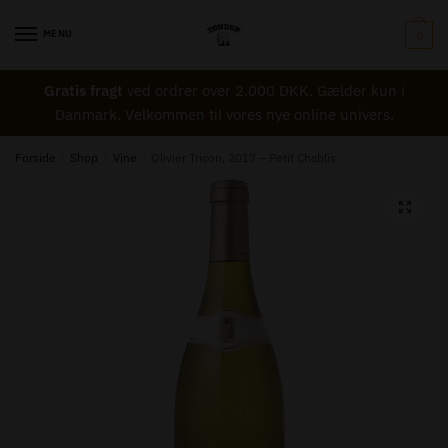
Skip
Skip
Navn
*
to
to
MENU
0
navigation
content
Gratis fragt
ved ordrer over 2.000 DKK. Gælder kun i
Email
*
Danmark. Velkommen til vores nye online univers.
Forside
/
Shop
/
Vine
/
Olivier Tricon, 2017 – Petit Chablis
Besked til Tønden
*
🔍