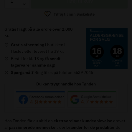
Tilføj til kurv
Alegre,
10
Tilføj til min ønskeliste
Years
Old
Gratis fragt på alle ordre over 2.000
Tawny
kr.
-
Gratis afhentning
i butikken i
20%
Haslev eller leveret fra 39 kr.
75
Bestil før kl. 13 og
få sendt
cl.
lagervarer samme dag
!
antal
Spørgsmål?
Ring til os på telefon 5639 7045
Du kan trygt handle hos Tønden
Hos Tønden får du altid en
ekstraordinær kundeoplevelse
drevet
af
passionerede mennesker
, der
brænder for de produkter
du