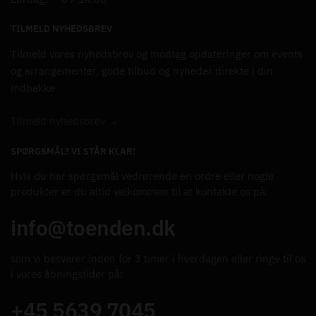
TILMELD NYHEDSBREV
Tilmeld vores nyhedsbrev og modtag opdateringer om events
og arrangementer, gode tilbud og nyheder direkte i din
indbakke
Tilmeld nyhedsbrev →
SPØRGSMÅL? VI STÅR KLAR!
Hvis du har spørgsmål vedrørende en ordre eller nogle
produkter er du altid velkommen til at kontakte os på:
info@toenden.dk
som vi besvarer inden for 3 timer i hverdagen eller ringe til os
i vores åbningstider på:
+45 5639 7045