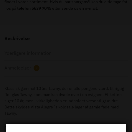
finder i vores sortiment. Hvis du har spørgsmål kan du altid tage fat
i os på
telefon 5639 7045
eller
sende os en e-mail
.
Beskrivelse
Yderligere information
Anmeldelser
0
Klassisk gammel 10 års Tawny, der er alle pengene værd. Et rigtig
flot glas Tawny, som man kan dvæle over i en evighed. Etiketten
siger 10 år, men i virkeligheden er indholdet væsentligt ældre.
Dette skyldes Vista Alegre´s kolosale lager af gamle fade med
Tawny.
Et par af de mange udmærkelser:
GULD ved ” MONDE SELECTION 2002″