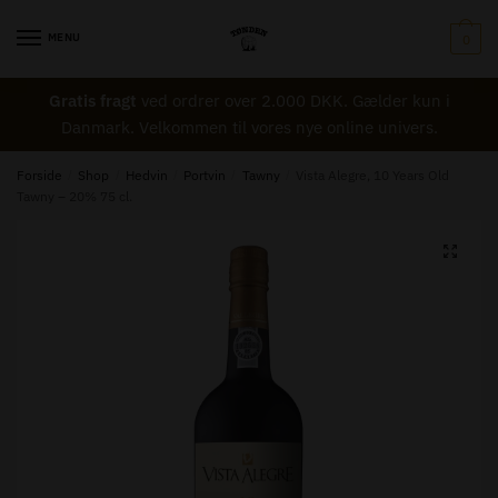
Skip
Skip
Navn
*
to
to
MENU
0
navigation
content
Gratis fragt
ved ordrer over 2.000 DKK. Gælder kun i
Email
*
Danmark. Velkommen til vores nye online univers.
Forside
/
Shop
/
Hedvin
/
Portvin
/
Tawny
/
Vista Alegre, 10 Years Old
Tawny – 20% 75 cl.
Besked til Tønden
*
🔍