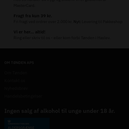
MasterCard.
Fragt fra kun 39 kr.
Fri fragt ved ordrer over 2.000 kr.
Nyt:
Levering til Pakkeshop
Vi er her… altid!
Ring eller skriv til os - eller kom forbi Tønden i Haslev.
OM TØNDEN APS
Om Tønden
Kontakt os
Nyhedsbrev
Handelsbetingelser
Ingen salg af alkohol til unge under 18 år.