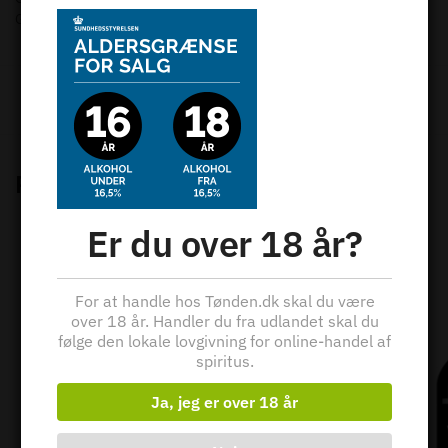
GULD ved “INTERNATIONAL WINE CHALLENGE 2002”
Varenummer (SKU):
N/A
Kategorier:
Hedvin
,
Portvin
,
Tawny
,
Vine
Relaterede varer
Er du over 18 år?
For at handle hos Tønden.dk skal du være
over 18 år. Handler du fra udlandet skal du
følge den lokale lovgivning for online-handel af
spiritus.
Ja, jeg er over 18 år