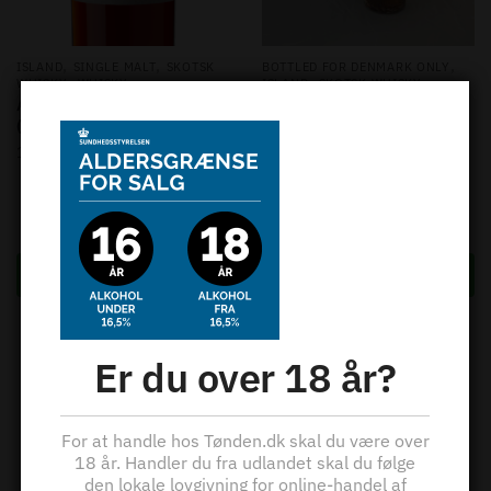
,
,
,
ISLAND
SINGLE MALT
SKOTSK
BOTTLED FOR DENMARK ONLY
,
,
,
WHISKY
WHISKY
ISLAND
SKOTSK WHISKY
WHISKY
Arran 18 years – 46%
Arran 2006 – 18 years old-
(Version 2024) – 70 cl.
Cask No 800006 – 53,6% –
1.395,00
kr.
Refill Oloroso Hogshead –
70 cl. (Exclusive For
Denmark)
1.595,00
kr.
Tilføj til kurv
Tilføj til kurv
Er du over 18 år?
For at handle hos Tønden.dk skal du være over
18 år. Handler du fra udlandet skal du følge
den lokale lovgivning for online-handel af