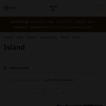
Skip
Skip
to
to
MENU
0
navigation
content
Gratis fragt
ved ordrer over 2.000 DKK. Gælder kun i
Danmark. Velkommen til vores nye online univers.
Forside
/
Shop
/
Whisky
/
Skotsk whisky
/
Island
/
Side 2
Island
SHOW FILTERS
Sorted
Viser 21–40 af 43 resultater
by
popularity
1
2
3