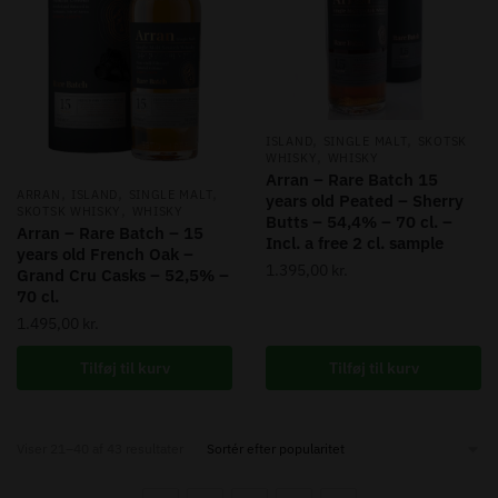
,
,
ISLAND
SINGLE MALT
SKOTSK
,
WHISKY
WHISKY
Arran – Rare Batch 15
,
,
,
ARRAN
ISLAND
SINGLE MALT
years old Peated – Sherry
,
SKOTSK WHISKY
WHISKY
Butts – 54,4% – 70 cl. –
Arran – Rare Batch – 15
Incl. a free 2 cl. sample
years old French Oak –
1.395,00
kr.
Grand Cru Casks – 52,5% –
70 cl.
1.495,00
kr.
Tilføj til kurv
Tilføj til kurv
Sorted
Viser 21–40 af 43 resultater
by
popularity