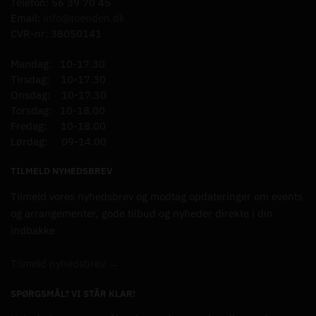
Telefon: 56 39 70 45
Email:
info@toenden.dk
CVR-nr: 38050141
Mandag: 10-17.30
Tirsdag: 10-17.30
Onsdag: 10-17.30
Torsdag: 10-18.00
Fredag: 10-18.00
Lørdag: 09-14.00
TILMELD NYHEDSBREV
Tilmeld vores nyhedsbrev og modtag opdateringer om events
og arrangementer, gode tilbud og nyheder direkte i din
indbakke
Tilmeld nyhedsbrev →
SPØRGSMÅL? VI STÅR KLAR!