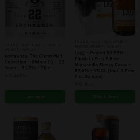
Out of stock
,
,
,
ISLAND
LAGG
SINGLE MALT
,
,
ISLAND
SINGLE MALT
SKOTSK
,
SKOTSK WHISKY
WHISKY
,
WHISKY
WHISKY
Lagg – Peated 50 PPM –
Lochranza, The Chess Malt
Finish in First Fill ex-
Collection – Bishop C1 – 22
Manzanilla Sherry Casks –
Years – 51,7% – 70 cl.
57,6% – 70 Cl. (Incl. A Free
1.375,00
kr.
2 cl. Sample)
995,00
kr.
Læs mere
Tilføj til kurv