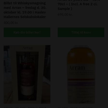
Billet til Whiskysmagning
70cl – ( Incl. A free 2 cl.
med Arran – fredag d. 30.
Sample )
oktober kl. 19.00 i Haslev
695,00
kr.
Hallernes Selskabslokaler
400,00
kr.
Køb din billet her!
Tilføj til kurv
,
,
,
,
,