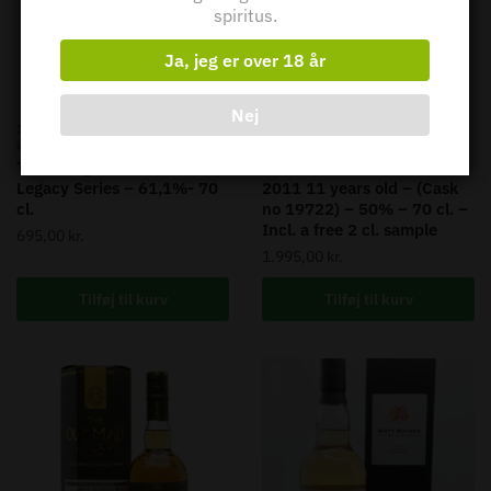
spiritus.
Ja, jeg er over 18 år
Nej
,
,
,
,
ISLAND
SINGLE MALT
SKOTSK
ISLAND
SINGLE MALT
SKOTSK
,
,
WHISKY
WHISKY
WHISKY
WHISKY
Torabhaig – Allt Gleann The
Old Malt Cask – Talisker
Legacy Series – 61,1%- 70
2011 11 years old – (Cask
cl.
no 19722) – 50% – 70 cl. –
Incl. a free 2 cl. sample
695,00
kr.
1.995,00
kr.
Tilføj til kurv
Tilføj til kurv