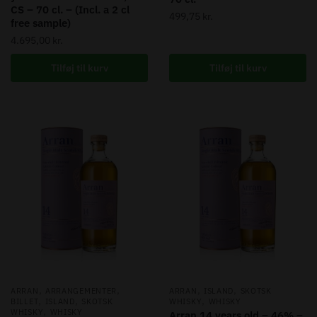
CS – 70 cl. – (Incl. a 2 cl
499,75
kr.
free sample)
4.695,00
kr.
Tilføj til kurv
Tilføj til kurv
,
,
,
,
ARRAN
ARRANGEMENTER
ARRAN
ISLAND
SKOTSK
,
,
,
BILLET
ISLAND
SKOTSK
WHISKY
WHISKY
,
WHISKY
WHISKY
Arran 14 years old – 46% –