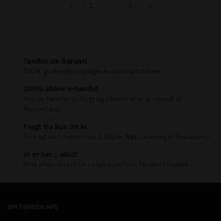
1
2
3
Tønden.dk Garanti
100% godkendte og ægte kvalitetsprodukter
100% sikker e-handel
Hos os handler du trygt og sikkert. Vi er godkendt af
MasterCard.
Fragt fra kun 39 kr.
Fri fragt ved ordrer over 2.000 kr.
Nyt:
Levering til Pakkeshop
Vi er her… altid!
Ring eller skriv til os - eller kom forbi Tønden i Haslev.
OM TØNDEN APS