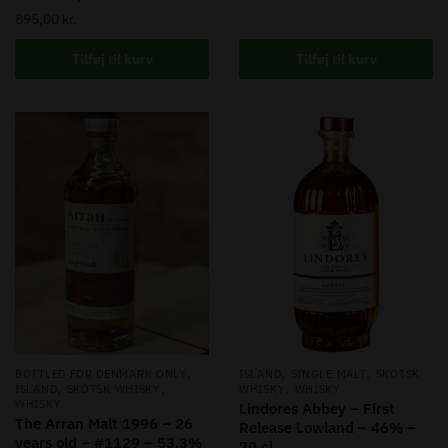
895,00
kr.
Tilføj til kurv
Tilføj til kurv
,
,
,
BOTTLED FOR DENMARK ONLY
ISLAND
SINGLE MALT
SKOTSK
,
,
,
ISLAND
SKOTSK WHISKY
WHISKY
WHISKY
WHISKY
Lindores Abbey – First
The Arran Malt 1996 – 26
Release Lowland – 46% –
years old – #1129 – 53,3%
70 cl.