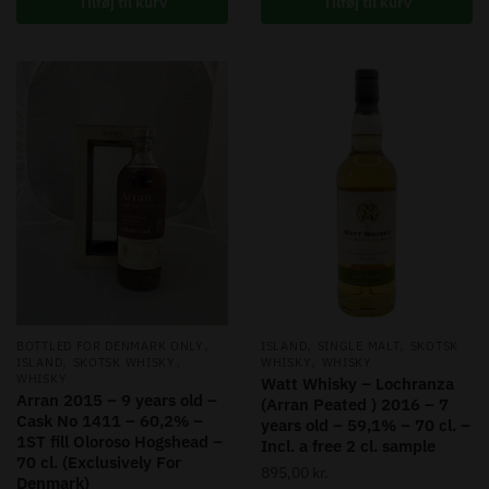
Tilføj til kurv
Tilføj til kurv
,
,
,
BOTTLED FOR DENMARK ONLY
ISLAND
SINGLE MALT
SKOTSK
,
,
,
ISLAND
SKOTSK WHISKY
WHISKY
WHISKY
WHISKY
Watt Whisky – Lochranza
Arran 2015 – 9 years old –
(Arran Peated ) 2016 – 7
Cask No 1411 – 60,2% –
years old – 59,1% – 70 cl. –
1ST fill Oloroso Hogshead –
Incl. a free 2 cl. sample
70 cl. (Exclusively For
895,00
kr.
Denmark)