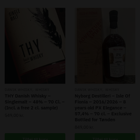
,
,
DANSK WHISKY
WHISKY
DANSK WHISKY
WHISKY
THY Danish Whisky –
Nyborg Destilleri – Isle Of
Singlemalt – 48% – 70 Cl. –
Fionia – 2016/2026 – 8
(Incl. a free 2 cl. sample)
years old PX Elegance –
57,4% – 70 cl. – Exclusive
549,00
kr.
Bottled for Tønden
849,00
kr.
Tilføj til kurv
Tilføj til kurv