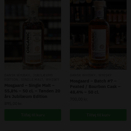
,
,
DANSK WHISKY
JUBILÆUMS
DANSK WHISKY
WHISKY
,
,
EDITION
SINGLE MALT
WHISKY
Mosgaard – Batch #7 –
Mosgaard – Single Malt –
Peated / Bourbon Cask –
55,8% – 50 cl. – Tønden 20
48,4% – 50 cl.
års Jubilæum Edition
700,00
kr.
895,00
kr.
Tilføj til kurv
Tilføj til kurv