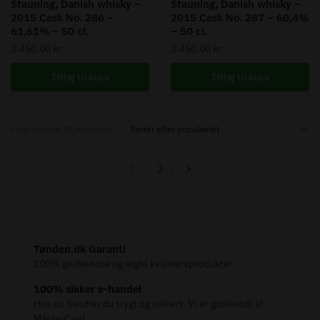
Stauning, Danish whisky –
Stauning, Danish whisky –
2015 Cask No. 286 –
2015 Cask No. 287 – 60,4%
61,61% – 50 cl.
– 50 cl.
2.450,00
kr.
2.450,00
kr.
Tilføj til kurv
Tilføj til kurv
Sorted
Viser 1–20 af 21 resultater
by
popularity
1
2
Tønden.dk Garanti
100% godkendte og ægte kvalitetsprodukter
100% sikker e-handel
Hos os handler du trygt og sikkert. Vi er godkendt af
MasterCard.