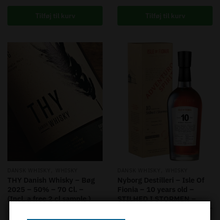
Tilføj til kurv
Tilføj til kurv
,
,
DANSK WHISKY
WHISKY
DANSK WHISKY
WHISKY
THY Danish Whisky – Bøg
Nyborg Destilleri – Isle Of
2025 – 50% – 70 Cl. –
Fionia – 10 years old –
(Incl. a free 2 cl sample )
STILHED I STORMEN –
Single Malt Danish Whisky –
699,00
kr.
58,2% – Single Cask – 70