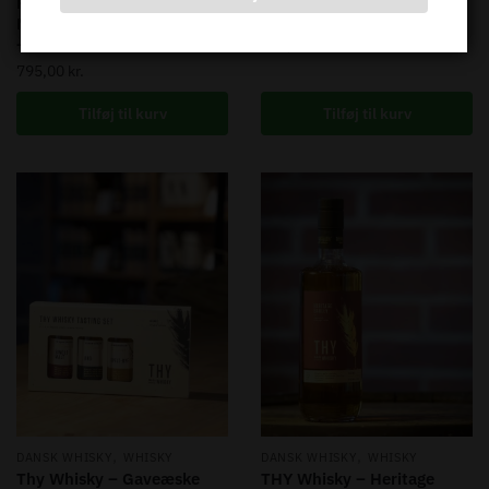
Fionia – PEATED – Single
46,3% – 70 cl.
Malt Danish Whisky – 48%
– 70 Cl.
595,00
kr.
795,00
kr.
Tilføj til kurv
Tilføj til kurv
,
,
DANSK WHISKY
WHISKY
DANSK WHISKY
WHISKY
Thy Whisky – Gaveæske
THY Whisky – Heritage