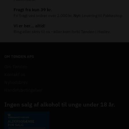
Fragt fra kun 39 kr.
Fri fragt ved ordrer over 2.000 kr.
Nyt:
Levering til Pakkeshop
Vi er her… altid!
Ring eller skriv til os - eller kom forbi Tønden i Haslev.
OM TØNDEN APS
Om Tønden
Kontakt os
Nyhedsbrev
Handelsbetingelser
Ingen salg af alkohol til unge under 18 år.