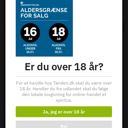
Cl. – Incl. a free 2 cl.
sample
999,00
kr.
Tilføj til kurv
Tilføj til kurv
Er du over 18 år?
For at handle hos Tønden.dk skal du være over
18 år. Handler du fra udlandet skal du følge
den lokale lovgivning for online-handel af
spiritus.
Ja, jeg er over 18 år
,
,
,
DANSK WHISKY
WHISKY
DANSK WHISKY
SINGLE MALT
WHISKY
Nyborg Destilleri – Isle Of
Nej
Stauning – Bastard –