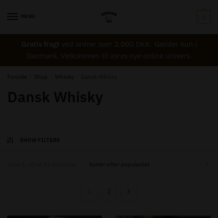
Skip
Skip
to
to
MENU
0
navigation
content
Gratis fragt
ved ordrer over 2.000 DKK. Gælder kun i
Danmark. Velkommen til vores nye online univers.
Forside
/
Shop
/
Whisky
/
Dansk Whisky
Dansk Whisky
SHOW FILTERS
Sorted
Viser 1–20 af 21 resultater
by
popularity
1
2