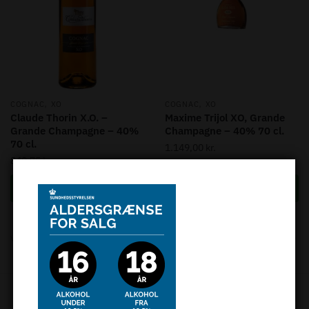
,
,
COGNAC
XO
COGNAC
XO
Claude Thorin X.O. –
Maxime Trijol XO, Grande
Grande Champagne – 40%
Champagne – 40% 70 cl.
70 cl.
1.149,00
kr.
849,75
kr.
Tilføj til kurv
Tilføj til kurv
Sorted
Viser 4 resultater
by
popularity
Tønden.dk Garanti