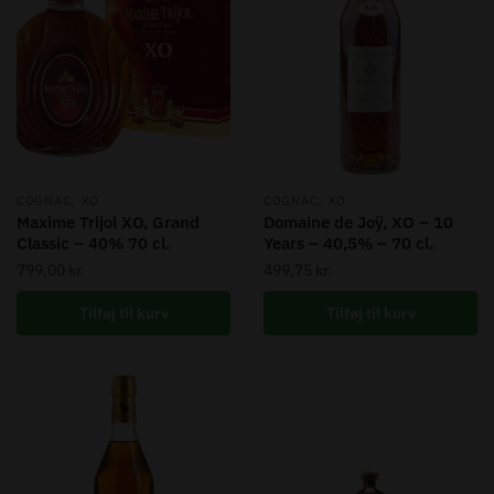
,
,
COGNAC
XO
COGNAC
XO
Maxime Trijol XO, Grand
Domaine de Joÿ, XO – 10
Classic – 40% 70 cl.
Years – 40,5% – 70 cl.
799,00
kr.
499,75
kr.
Tilføj til kurv
Tilføj til kurv