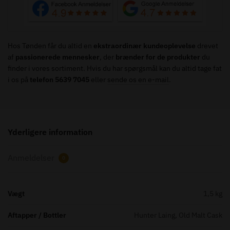
Incl.
a
free
2
Hos Tønden får du altid en
ekstraordinær kundeoplevelse
drevet
cl.
af
passionerede mennesker
, der
brænder for de produkter
du
sample
finder i vores sortiment. Hvis du har spørgsmål kan du altid tage fat
antal
i os på
telefon 5639 7045
eller
sende os en e-mail
.
Yderligere information
Anmeldelser
0
Vægt
1,5 kg
Aftapper / Bottler
Hunter Laing, Old Malt Cask