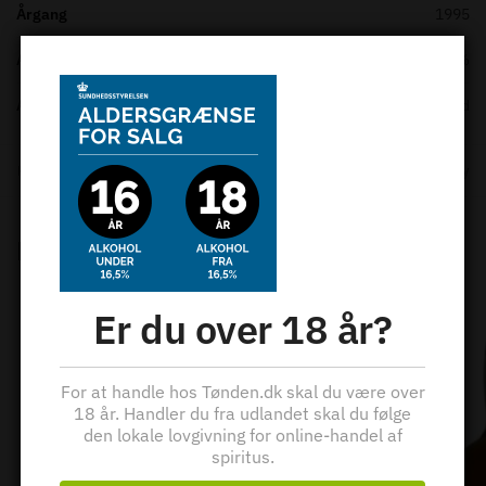
Årgang
1995
Alc. styrke
50%
Alder
18 years old
Kategorier:
Hunter Laing
,
Single Malt
,
Skotsk whisky
,
Speyside
,
Whisky
Relaterede varer
Er du over 18 år?
For at handle hos Tønden.dk skal du være over
18 år. Handler du fra udlandet skal du følge
den lokale lovgivning for online-handel af
spiritus.