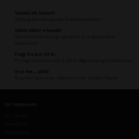
Tønden.dk Garanti
100% godkendte og ægte kvalitetsprodukter
100% sikker e-handel
Hos os handler du trygt og sikkert. Vi er godkendt af
MasterCard.
Fragt fra kun 39 kr.
Fri fragt ved ordrer over 2.000 kr.
Nyt:
Levering til Pakkeshop
Vi er her… altid!
Ring eller skriv til os - eller kom forbi Tønden i Haslev.
OM TØNDEN APS
Om Tønden
Kontakt os
Nyhedsbrev