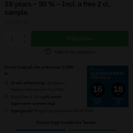
18 years – 50 % – Incl. a free 2 cl.
sample
950,00
kr.
The
Tilføj til kurv
Old
Malt
Tilføj til min ønskeliste
Cask
-
Gratis fragt på alle ordre over 2.000
Dufftown
kr.
1995
Gratis afhentning
i butikken i
-
Haslev eller leveret fra 39 kr.
18
Bestil før kl. 13 og
få sendt
years
lagervarer samme dag
!
-
Spørgsmål?
Ring til os på telefon 5639 7045
50
%
Du kan trygt handle hos Tønden
-