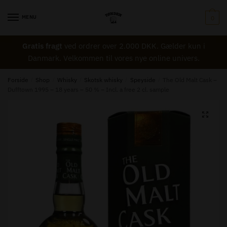
Skip
Skip
to
to
MENU
0
Navn
*
navigation
content
Gratis fragt
ved ordrer over 2.000 DKK. Gælder kun i
Danmark. Velkommen til vores nye online univers.
Email
*
Forside
/
Shop
/
Whisky
/
Skotsk whisky
/
Speyside
/
The Old Malt Cask –
Dufftown 1995 – 18 years – 50 % – Incl. a free 2 cl. sample
🔍
Besked til Tønden
*