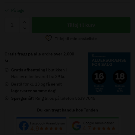
På lager
Macallan
Tilføj til kurv
-
A
Tilføj til min ønskeliste
Night
On
Gratis fragt på alle ordre over 2.000
Earth
kr.
In
Gratis afhentning
i butikken i
Scotland
Haslev eller leveret fra 39 kr.
2022
Bestil før kl. 13 og
få sendt
-
lagervarer samme dag
!
43%
Spørgsmål?
Ring til os på telefon 5639 7045
-
70
Du kan trygt handle hos Tønden
cl.
antal