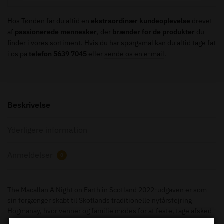
Hos Tønden får du altid en
ekstraordinær kundeoplevelse
drevet
af
passionerede mennesker
, der
brænder for de produkter
du
finder i vores sortiment. Hvis du har spørgsmål kan du altid tage fat
i os på
telefon 5639 7045
eller
sende os en e-mail
.
Beskrivelse
Yderligere information
Anmeldelser
0
The Macallan A Night on Earth in Scotland 2022-udgaven er som
sin forgænger skabt til Skotlands traditionelle nytårsfejring
Hogmanay, hvor venner og familie mødes for at feste, tage afsked
med året der gik og lægge planer for det næste. The Macallan A