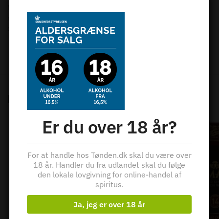
Night on Earth in Scotland 2022 er dette års limited edition
nytårswhisky, der hylder Hogmanay og den glæde og optimisme,
der samler hele verden nytårsnat.
Kategorier:
Skotsk whisky
,
Speyside
,
Whisky
Relaterede varer
Er du over 18 år?
For at handle hos Tønden.dk skal du være over
18 år. Handler du fra udlandet skal du følge
den lokale lovgivning for online-handel af
spiritus.
Ja, jeg er over 18 år