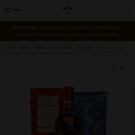
Skip
Skip
to
to
MENU
0
Navn
*
navigation
content
Gratis fragt
ved ordrer over 2.000 DKK. Gælder kun i
Danmark. Velkommen til vores nye online univers.
Email
*
Forside
/
Shop
/
Whisky
/
Skotsk whisky
/
Speyside
/
Macallan – A Night
On Earth In Scotland 2022 – 43% – 70 cl.
Besked til Tønden
*
🔍