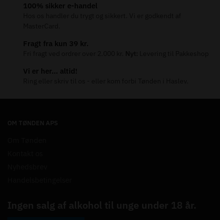
100% sikker e-handel
Hos os handler du trygt og sikkert. Vi er godkendt af
MasterCard.
Fragt fra kun 39 kr.
Fri fragt ved ordrer over 2.000 kr.
Nyt:
Levering til Pakkeshop
Vi er her… altid!
Ring eller skriv til os - eller kom forbi Tønden i Haslev.
OM TØNDEN APS
Om Tønden
Kontakt os
Nyhedsbrev
Handelsbetingelser
Ingen salg af alkohol til unge under 18 år.