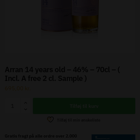
Send besked
Arran 14 years old – 46% – 70cl – (
Incl. A free 2 cl. Sample )
695,00
kr.
Arran
Tilføj til kurv
14
years
Tilføj til min ønskeliste
old
-
Gratis fragt på alle ordre over 2.000
46%