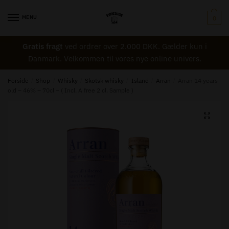
Skip
Skip
Navn
*
to
to
MENU
0
navigation
content
Gratis fragt
ved ordrer over 2.000 DKK. Gælder kun i
Email
*
Danmark. Velkommen til vores nye online univers.
Forside
/
Shop
/
Whisky
/
Skotsk whisky
/
Island
/
Arran
/
Arran 14 years
old – 46% – 70cl – ( Incl. A free 2 cl. Sample )
Besked til Tønden
*
🔍