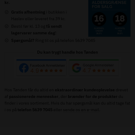
kr.
-
Gratis afhentning
i butikken i
70cl
Haslev eller leveret fra 39 kr.
-
Bestil før kl. 13 og
få sendt
(
lagervarer samme dag
!
Incl.
Spørgsmål?
Ring til os på telefon 5639 7045
A
free
Du kan trygt handle hos Tønden
2
cl.
Sample
)
antal
Hos Tønden får du altid en
ekstraordinær kundeoplevelse
drevet
af
passionerede mennesker
, der
brænder for de produkter
du
finder i vores sortiment. Hvis du har spørgsmål kan du altid tage fat
i os på
telefon 5639 7045
eller
sende os en e-mail
.