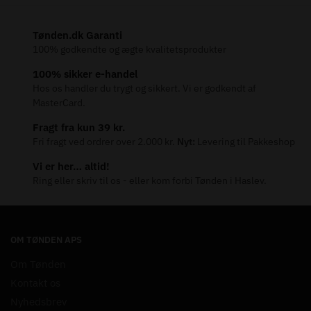
Tønden.dk Garanti
100% godkendte og ægte kvalitetsprodukter
100% sikker e-handel
Hos os handler du trygt og sikkert. Vi er godkendt af
MasterCard.
Fragt fra kun 39 kr.
Fri fragt ved ordrer over 2.000 kr.
Nyt:
Levering til Pakkeshop
Vi er her… altid!
Ring eller skriv til os - eller kom forbi Tønden i Haslev.
OM TØNDEN APS
Om Tønden
Kontakt os
Nyhedsbrev