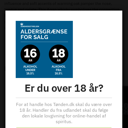
influence and soft accents of warming oak pamper the nose,
tongue and palate. This Arran whisky symbolises the connection
between the island, the coast, traditional and careful whisky
production and is ideal for lovers of modern, complex Scotch
whiskies with a Bourbon and sherry cask influence.
Kategorier:
Arran
,
Island
,
Skotsk whisky
,
Whisky
Relaterede varer
Er du over 18 år?
For at handle hos Tønden.dk skal du være over
18 år. Handler du fra udlandet skal du følge
den lokale lovgivning for online-handel af
spiritus.