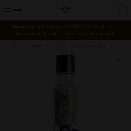
Skip
Skip
to
to
Navn
*
MENU
0
navigation
content
Gratis fragt
ved ordrer over 2.000 DKK. Gælder kun i
Danmark. Velkommen til vores nye online univers.
Email
*
Forside
/
Shop
/
Kaffe
/
Hr. Skov, Persille/Hvidløg Salt med kværn – 280g
🔍
Besked til Tønden
*