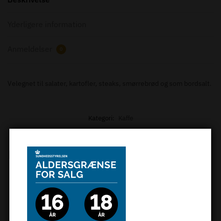
Yderligere information
Anmeldelser
0
Velegnet til salater, kartofler, steaks, smørrebrød og som bordsalt.
Kategori:
Kaffe
Relaterede varer