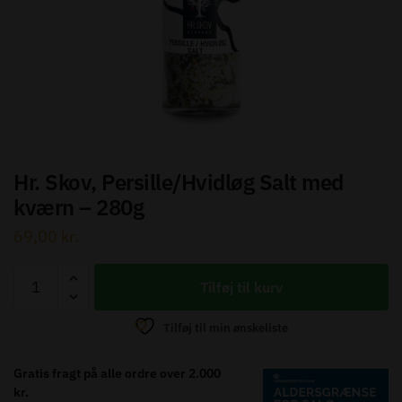
Send besked
Hr. Skov, Persille/Hvidløg Salt med
kværn – 280g
69,00
kr.
Hr.
Tilføj til kurv
Skov,
Persille/Hvidløg
Tilføj til min ønskeliste
Salt
med
Gratis fragt på alle ordre over 2.000
kværn
kr.