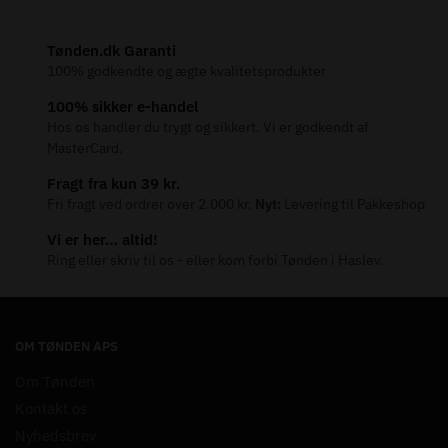
Tønden.dk Garanti
100% godkendte og ægte kvalitetsprodukter
100% sikker e-handel
Hos os handler du trygt og sikkert. Vi er godkendt af
MasterCard.
Fragt fra kun 39 kr.
Fri fragt ved ordrer over 2.000 kr.
Nyt:
Levering til Pakkeshop
Vi er her… altid!
Ring eller skriv til os - eller kom forbi Tønden i Haslev.
OM TØNDEN APS
Om Tønden
Kontakt os
Nyhedsbrev