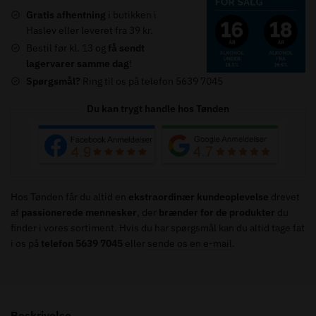
-
Gratis afhentning
i butikken i
280g
Haslev eller leveret fra 39 kr.
antal
Bestil før kl. 13 og
få sendt
lagervarer samme dag
!
Spørgsmål?
Ring til os på telefon 5639 7045
Du kan trygt handle hos Tønden
Hos Tønden får du altid en
ekstraordinær kundeoplevelse
drevet
af
passionerede mennesker
, der
brænder for de produkter
du
finder i vores sortiment. Hvis du har spørgsmål kan du altid tage fat
i os på
telefon 5639 7045
eller
sende os en e-mail
.
Beskrivelse