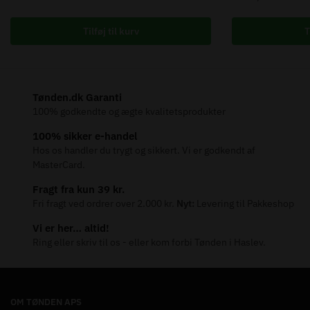
Tilføj til kurv
T
Tønden.dk Garanti
100% godkendte og ægte kvalitetsprodukter
100% sikker e-handel
Hos os handler du trygt og sikkert. Vi er godkendt af
MasterCard.
Fragt fra kun 39 kr.
Fri fragt ved ordrer over 2.000 kr.
Nyt:
Levering til Pakkeshop
Vi er her… altid!
Ring eller skriv til os - eller kom forbi Tønden i Haslev.
OM TØNDEN APS