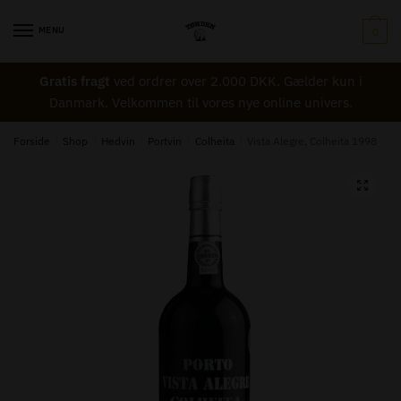
Skip
Skip
Navn
*
to
to
MENU
0
navigation
content
Gratis fragt
ved ordrer over 2.000 DKK. Gælder kun i
Danmark. Velkommen til vores nye online univers.
Email
*
Forside
/
Shop
/
Hedvin
/
Portvin
/
Colheita
/
Vista Alegre, Colheita 1998
🔍
Besked til Tønden
*