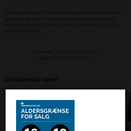
En fortryllende skøn Colheita. Blød og lækker, men både med bid
og dejlig frugt. En portvin, der kan tage konkurrencen op med
cognac´en til kaffen. Eller blot som et opkvikkende glas i utide.
Ren slik for voksne…
Kategorier:
Colheita
,
Hedvin
,
Portvin
Tags:
Colheita
,
Hedvin
,
Portvin
Relaterede varer