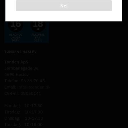
Nej
TØNDEN I HASLEV
Tønden ApS
Jernbanegade 36
4690 Haslev
Telefon: 56 39 70 45
Email:
info@toenden.dk
CVR-nr: 38050141
Mandag: 10-17.30
Tirsdag: 10-17.30
Onsdag: 10-17.30
Torsdag: 10-18.00