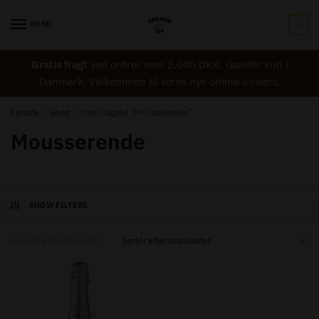
Skip
Skip
to
to
MENU
0
navigation
content
Gratis fragt
ved ordrer over 2.000 DKK. Gælder kun i
Danmark. Velkommen til vores nye online univers.
Forside
/
Shop
/
Varer tagged “Mousserende”
Mousserende
SHOW FILTERS
Viser et enkelt resultat