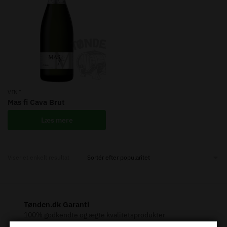
VINE
Mas fi Cava Brut
Læs mere
Viser et enkelt resultat
Tønden.dk Garanti
100% godkendte og ægte kvalitetsprodukter