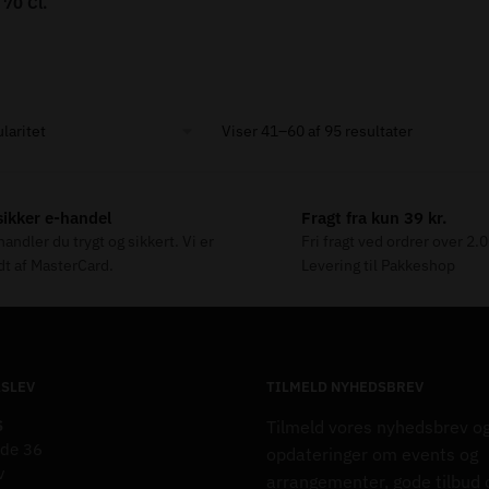
70 Cl.
Sorted
Viser 41–60 af 95 resultater
by
popularity
ikker e-handel
Fragt fra kun 39 kr.
andler du trygt og sikkert. Vi er
Fri fragt ved ordrer over 2.
t af MasterCard.
Levering til Pakkeshop
ASLEV
TILMELD NYHEDSBREV
S
Tilmeld vores nyhedsbrev o
de 36
opdateringer om events og
v
arrangementer, gode tilbud