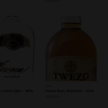
.
474,00
kr.
Out of stock
ROM
 Cristal Light – 40%
Twezo Rum, Barbados – 40%
.
329,00
kr.