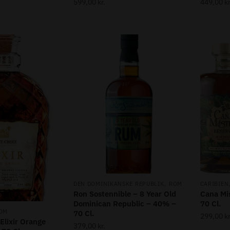
599,00
kr.
449,00
kr
,
DEN DOMINIKANSKE REPUBLIK
ROM
CARIBIEN
Ron Sostennible – 8 Year Old
Cana Mi
Dominican Republic – 40% –
70 Cl.
OM
70 Cl.
299,00
kr
 Elixir Orange
379,00
kr.