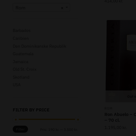
414,00
kr.
Rom
×
Barbados
Caribien
Den Dominikanske Republik
Guatemala
Jamaica
Old St. Croix
Skotland
USA
Out o
ROM
FILTER BY PRICE
Ron Abuelo – 
– 70 cl.
1.195,00
kr.
Filter
Mindste
Højeste
Pris:
190 kr.
—
3.500 kr.