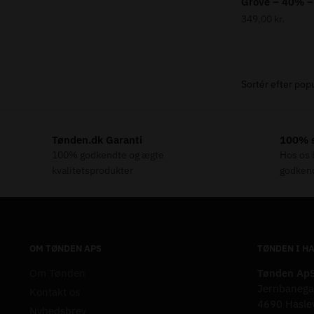
Grove – 40% – 
349,00
kr.
Tønden.dk Garanti
100% s
100% godkendte og ægte
Hos os h
kvalitetsprodukter
godkend
OM TØNDEN APS
TØNDEN I H
Om Tønden
Tønden Ap
Jernbanega
Kontakt os
4690 Hasle
Nyhedsbrev