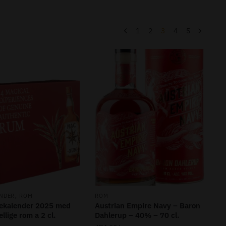
1
2
3
4
5
,
NDER
ROM
ROM
ekalender 2025 med
Austrian Empire Navy – Baron
llige rom a 2 cl.
Dahlerup – 40% – 70 cl.