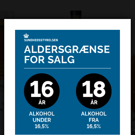
f stock
,
BARBADOS
ROM
 Years Old –
1731 Fine & Rare, Barbados 8
0%
Year Old – 46% – 70 cl.
449,00
kr.
BARBADO
Tweso R