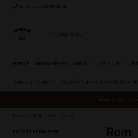
Skip
Skip
Ring til os på
56 39 70 45
to
to
navigation
content
Søg
Søg
efter:
FORSIDE
ARRANGEMENTER
WHISKY
VIN
ØL
RO
GAVEKORT TIL TØNDEN
SKOTSK WHISKY – UDEN FARVE, UDEN FIL
Gratis fragt
ved or
Forside
Shop
Rom
Side 3
/
/
/
Rom
FILTRER EFTER PRIS