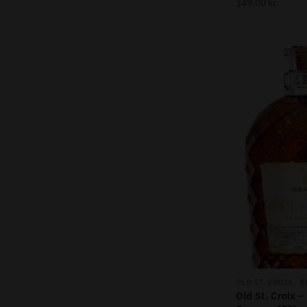
349,00
kr.
,
OLD ST. CROIX
R
Old St. Croix –