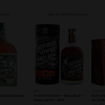
Sorted
Viser 41–60 af 95 resultater
by
popularity
ROM
JULEKALE
Rum XO Reserve
Austrian Empire – Navy Rum –
Rom Jul
Solera 18YO – 40%
24 forske