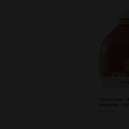
pris
pris
Out o
ROM
Twezo Rum – 8
Barbados – 4
399,00
kr.