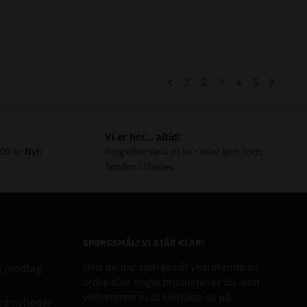
1
2
3
4
5
Vi er her… altid!
000 kr.
Nyt:
Ring eller skriv til os - eller kom forbi
Tønden i Haslev.
SPØRGSMÅL? VI STÅR KLAR!
Hvis du har spørgsmål vedrørende en
g modtag
ordre eller nogle produkter er du altid
velkommen til at kontakte os på:
 og nyheder