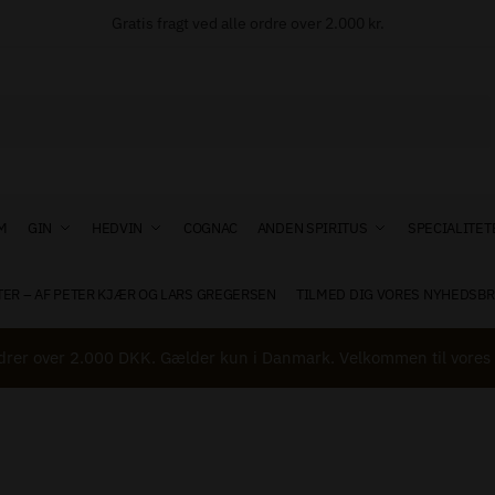
Gratis fragt ved alle ordre over 2.000 kr.
M
GIN
HEDVIN
COGNAC
ANDEN SPIRITUS
SPECIALITET
TER – AF PETER KJÆR OG LARS GREGERSEN
TILMED DIG VORES NYHEDSBR
drer over 2.000 DKK. Gælder kun i Danmark. Velkommen til vores 