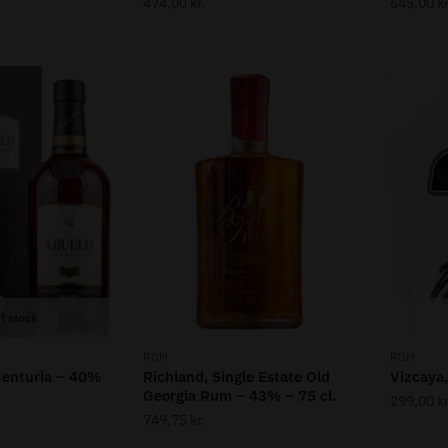
474,00
kr.
645,00
kr
f stock
ROM
ROM
Centuria – 40%
Richland, Single Estate Old
Vizcaya,
Georgia Rum – 43% – 75 cl.
299,00
kr
749,75
kr.