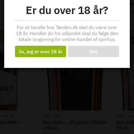
Barbado
Er du over 18 år?
399,75
kr
For at handle hos Tønden.dk skal du være over
18 år. Handler du fra udlandet skal du følge den
lokale lovgivning for online-handel af spiritus.
Ja, jeg er over 18 år
Nej
,
,
,
LAND
ØL
ROM
USA
ROM
USA
ana Peel –
Ron Izalco – 15 years – 55,3%
Ron Izal
– 70 Cl.
70 Cl.