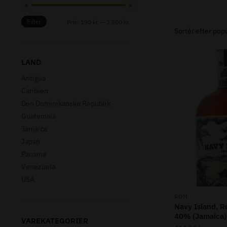
Filter
Mindste
Højeste
Pris:
190 kr.
—
3.500 kr.
pris
pris
LAND
Antigua
Caribien
Den Dominikanske Republik
Guatemala
Jamaica
Japan
Panama
Venezuela
USA
ROM
Navy Island, 
40% (Jamaica)
VAREKATEGORIER