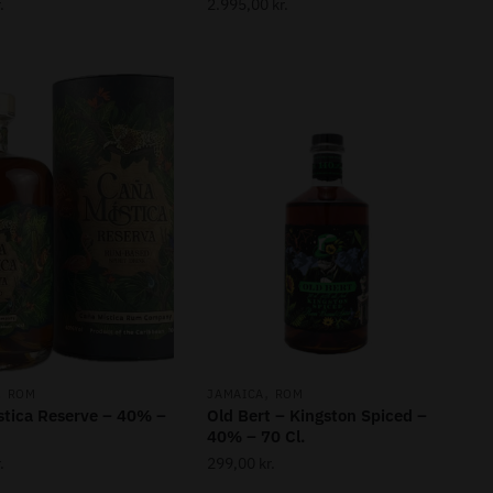
.
2.995,00
kr.
,
,
ROM
JAMAICA
ROM
stica Reserve – 40% –
Old Bert – Kingston Spiced –
40% – 70 Cl.
.
299,00
kr.