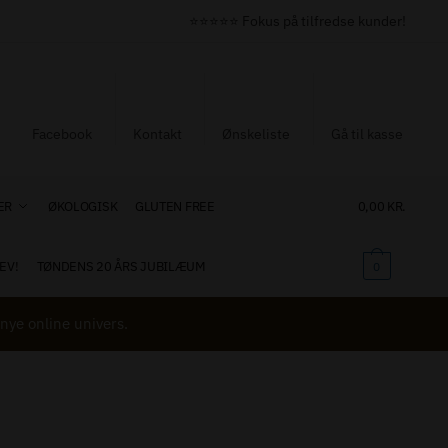
⭐⭐⭐⭐⭐ Fokus på tilfredse kunder!
Facebook
Kontakt
Ønskeliste
Gå til kasse
ER
ØKOLOGISK
GLUTEN FREE
0,00
KR.
EV!
TØNDENS 20 ÅRS JUBILÆUM
0
nye online univers.